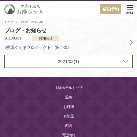
宿泊予約
MENU
トップ
ブログ・お知らせ
ブログ・お知らせ
2021/03/31
お知らせ
♪愛郷ぐんまプロジェクト 第二弾♪
山陽ホテルトップ
温泉
お料理
お部屋
館内
周辺情報