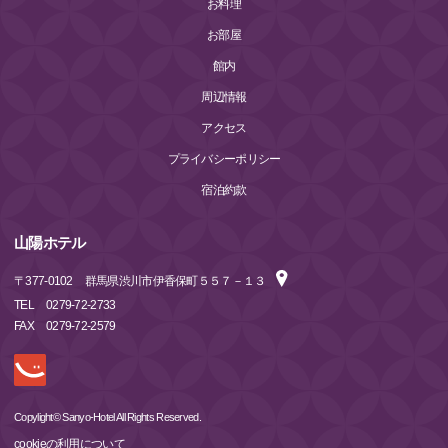
お料理
お部屋
館内
周辺情報
アクセス
プライバシーポリシー
宿泊約款
山陽ホテル
〒
377-0102
群馬県渋川市伊香保町５５７－１３
TEL
0279-72-2733
FAX
0279-72-2579
Copylight© Sanyo-Hotel All Rights Reserved.
cookieの利用について