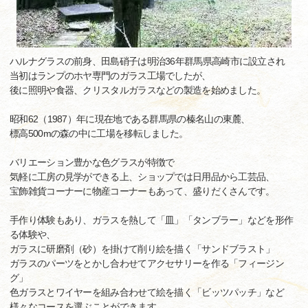
ハルナグラスの前身、田島硝子は明治36年群馬県高崎市に設立され
当初はランプのホヤ専門のガラス工場でしたが、
後に照明や食器、クリスタルガラスなどの製造を始めました。
昭和62（1987）年に現在地である群馬県の榛名山の東麓、
標高500mの森の中に工場を移転しました。
バリエーション豊かな色グラスが特徴で
気軽に工房の見学ができる上、ショップでは日用品から工芸品、
宝飾雑貨コーナーに物産コーナーもあって、盛りだくさんです。
手作り体験もあり、ガラスを熱して「皿」「タンブラー」などを形作
る体験や、
ガラスに研磨剤（砂）を掛けて削り絵を描く「サンドブラスト」
ガラスのパーツをとかし合わせてアクセサリーを作る「フィージン
グ」
色ガラスとワイヤーを組み合わせて絵を描く「ビッツパッチ」など
様々なコースを選ぶことができます。